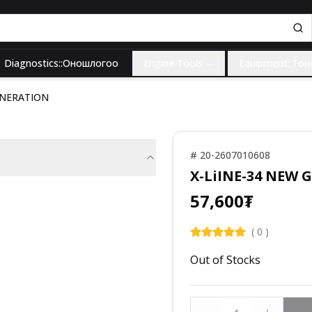
Diagnostics::Оношлогоо
Engine Tools
Equipment::То
ENERATION
#
20-2607010608
X-LiINE-34 NEW
57,600
₮
(
0
)
Out of Stocks