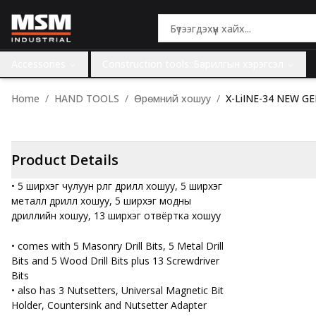
Accessories
Construction tools::Барилгын хэрэгсэл
Home
HAND TOOLS
Өрөмний хошуу
X-LiINE-34 NEW G
Product Details
• 5 ширхэг чулуун өрлөг дрилл хошуу, 5 ширхэг
металл дрилл хошуу, 5 ширхэг модны
дриллийн хошуу, 13 ширхэг отвёртка хошуу
• comes with 5 Masonry Drill Bits, 5 Metal Drill
Bits and 5 Wood Drill Bits plus 13 Screwdriver
Bits
• also has 3 Nutsetters, Universal Magnetic Bit
Holder, Countersink and Nutsetter Adapter