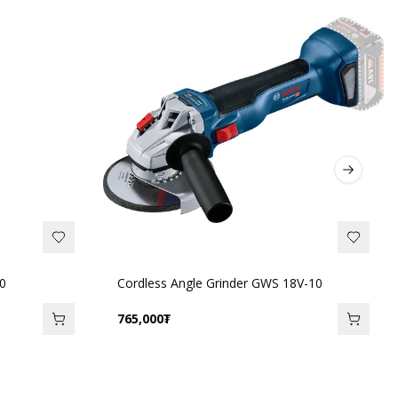
Next sli
50
Cordless Angle Grinder GWS 18V-10
765,000
₮