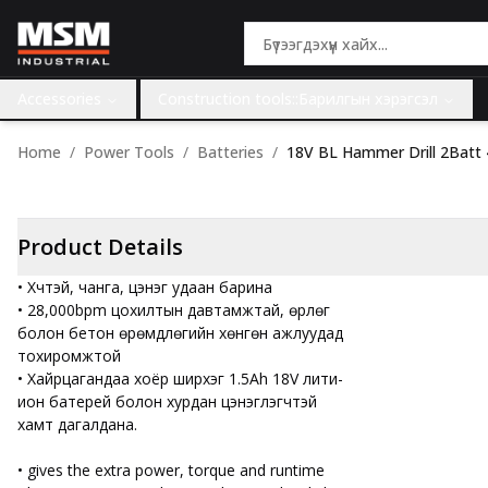
Accessories
Construction tools::Барилгын хэрэгсэл
Home
Power Tools
Batteries
18V BL Hammer Drill 2Batt
Product Details
• Хүчтэй, чанга, цэнэг удаан барина
• 28,000bpm цохилтын давтамжтай, өрлөг
болон бетон өрөмдлөгийн хөнгөн ажлуудад
тохиромжтой
• Хайрцагандаа хоёр ширхэг 1.5Ah 18V лити-
ион батерей болон хурдан цэнэглэгчтэй
хамт дагалдана.
• gives the extra power, torque and runtime