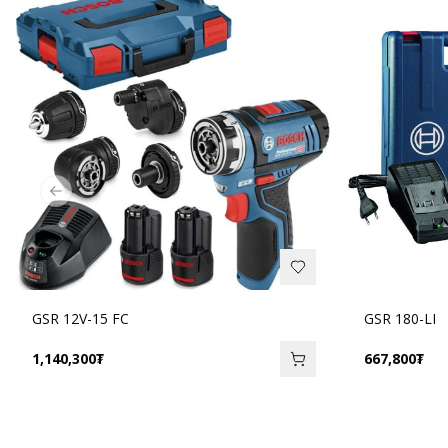
Previous slide
GSR 12V-15 FC
GSR 180-LI
1,140,300
₮
667,800
₮