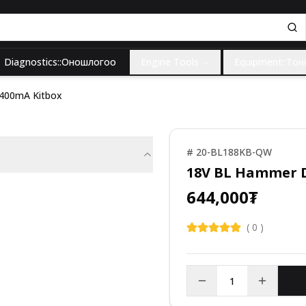
Diagnostics::Оношлогоо
Engine Tools
Equipment::То
 400mA Kitbox
#
20-BL188KB-QW
18V BL Hammer D
644,000
₮
(
0
)