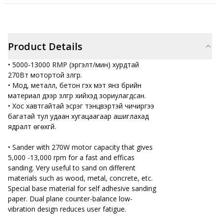
Product Details
• 5000-13000 RMP (эргэлт/мин) хурдтай
270Вт мотортой зүлгүүр.
• Мод, металл, бетон гэх мэт янз бүрийн
материал дээр зүлгүүр хийхэд зориулагдсан.
• Хос хавтгайтай эсрэг тэнцвэртэй чичиргээ
багатай тул удаан хугацаагаар ашиглахад
ядралт өгөхгүй.
• Sander with 270W motor capacity that gives
5,000 -13,000 rpm for a fast and efficas
sanding. Very useful to sand on different
materials such as wood, metal, concrete, etc.
Special base material for self adhesive sanding
paper. Dual plane counter-balance low-
vibration design reduces user fatigue.