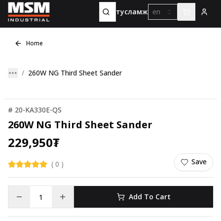
тусламж
en
Home
260W NG Third Sheet Sander
#
20-KA330E-QS
260W NG Third Sheet Sander
229,950
₮
Save
(
0
)
Add To Cart